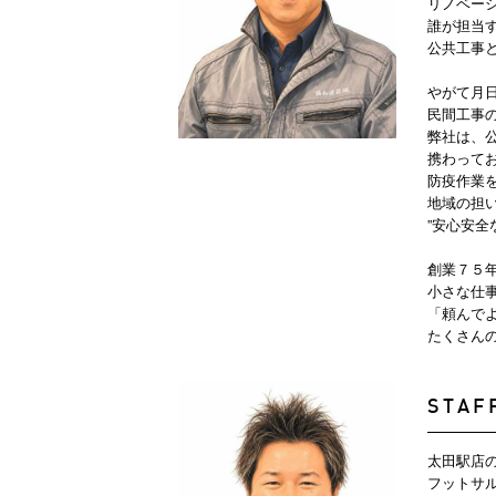
リノベー
誰が担当
公共工事
やがて月
民間工事
弊社は、
携わって
防疫作業
地域の担
”安心安
創業７５
小さな仕
「頼んで
たくさん
STAF
太田駅店
フットサル