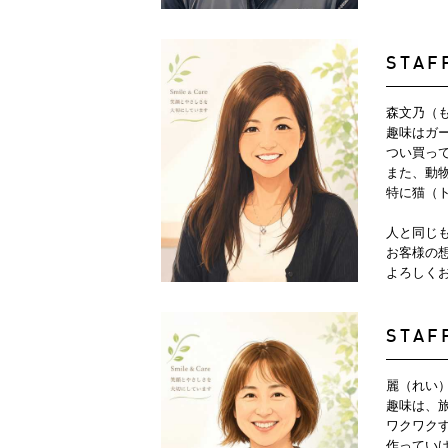
STAF
森文乃（
趣味はガ
つい買っ
また、動
特に猫（
人と同じ
お客様の
よろしく
STAF
麗（れい
趣味は、
ワクワク
作ってい