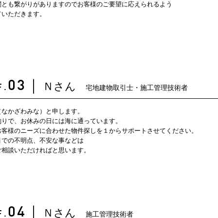
関とも繋がりがありますのでお客様のご要望に応えられるよう
ていただきます。
Ｎさん
03
｜
宅地建物取引士・施工管理技術者
F.
（なかざわみな）と申します。
釣りで、お休みの日には海に通っています。
お客様のニーズに合わせた物件探しを１からサポートさせてください。
引での不明点、不安な事などは
ご相談いただければと思います。
Ｎさん
04
｜
施工管理技術者
F.