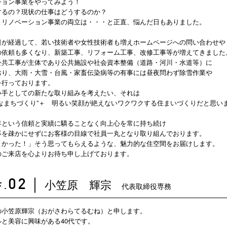
ション事業をやってみよう！
するの？現状の仕事はどうするのか？
とリノベーション事業の両立は・・・と正直、悩んだ日もありました。
日が経過して、若い技術者や女性技術者も増えホームページへの問い合わせや
の依頼も多くなり、新築工事、リフォーム工事、改修工事等が増えてきました
公共工事が主体であり公共施設や社会資本整備（道路・河川・水道等）に
おり、大雨・大雪・台風・家畜伝染病等の有事には昼夜問わず除雪作業や
を行っております。
い手としての新たな取り組みを考えたい、それは
全なまちづくり”＋ 明るい笑顔が絶えないワクワクする住まいづくりだと思い
年という信頼と実績に驕ることなく向上心を常に持ち続け
事を疎かにせずにお客様の目線で社員一丸となり取り組んでおります。
よかった！」そう思ってもらえるような、魅力的な住空間をお届けします。
のご来店を心よりお待ち申し上げております。
小笠原 輝宗
02
｜
代表取締役専務
F.
の小笠原輝宗（おがさわらてるむね）と申します。
と美容に興味がある40代です。