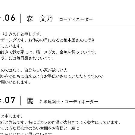
森 文乃
06
｜
コーディネーター
F.
もりふみの）と申します。
ーデニングです。お休みの日になると植木屋さんに行き
てしまいます。
物好きで我が家には、猫、メダカ、金魚を飼っています。
トラ）には毎日癒されています。
ものではなく、自分らしい家が欲しい人
想いをかたちに出来るようお手伝いさせていただきますので
お願いいたします。
麗
07
｜
２級建築士・コーディネーター
F.
）と申します。
旅行と陶芸です。特にピカソの作品が大好きでよく参考にしています。
するような居心地の良い空間をお客様と一緒に
けたらいいなぁと思っています。