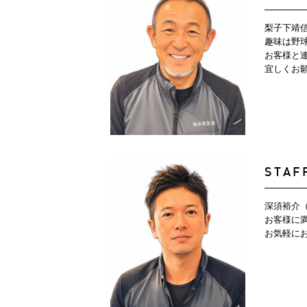
梨子下靖
趣味は野
お客様と
宜しくお
STAF
深須裕介
お客様に
お気軽に