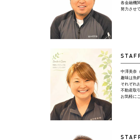
各金融機
努力させ
STAF
中澤美奈
趣味は魚
それぞれ
不動産取
お気軽に
STAF