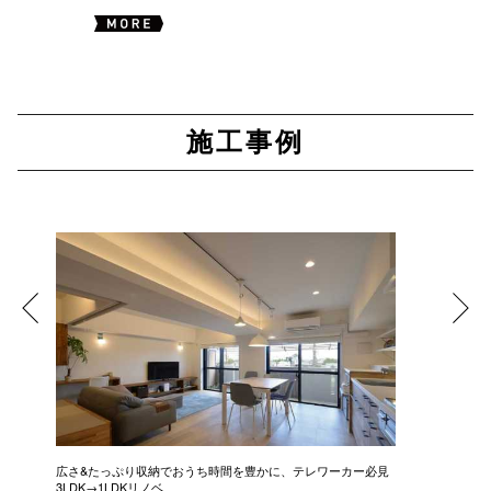
施工事例
広さ&たっぷり収納でおうち時間を豊かに、テレワーカー必見
モデルは
3LDK→1LDKリノベ
にこだわっ