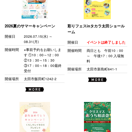
2026夏のサマーキャンペーン
彩りフェスinタカラ太田ショール
ーム
開催日
2026.07.15(水) ～
08.31(月)
開催日
イベントは終了しました
開催時間
※事前予約をお願いしま
開催時間
両日とも 午前10：00
す ①10：00～12：00
～ 午後17：00 入場無
②13：30～15：30
料
③17：00～18：00最終
開催場所
太田市新島町641-1
受付
開催場所
太田市飯田町1242-2