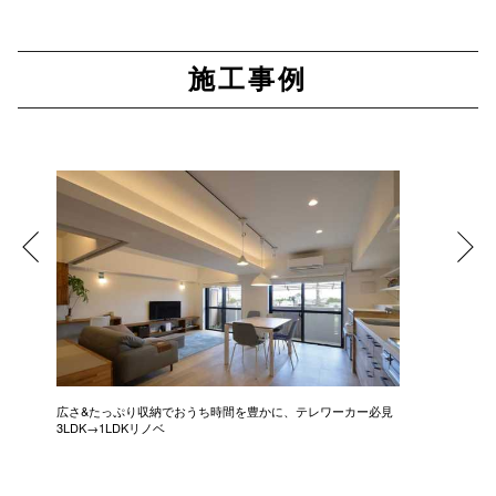
施工事例
広さ&たっぷり収納でおうち時間を豊かに、テレワーカー必見
モデルは
3LDK→1LDKリノベ
にこだわっ