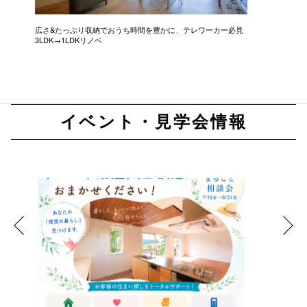
広さ&たっぷり収納でおうち時間を豊かに、テレワーカー必見
モデルは
3LDK→1LDKリノベ
にこだわっ
イベント・見学会情報