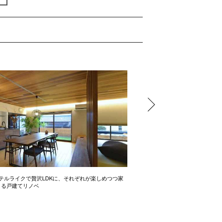
テルライクで贅沢LDKに、それぞれが楽しめつつ家
開放感たっぷりの間取り術 2LD
きる戸建てリノベ