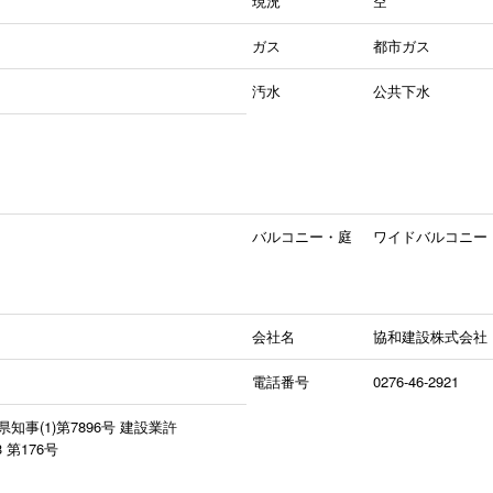
現況
空
ガス
都市ガス
汚水
公共下水
バルコニー・庭
ワイドバルコニー
会社名
協和建設株式会社
電話番号
0276-46-2921
事(1)第7896号 建設業許
第176号