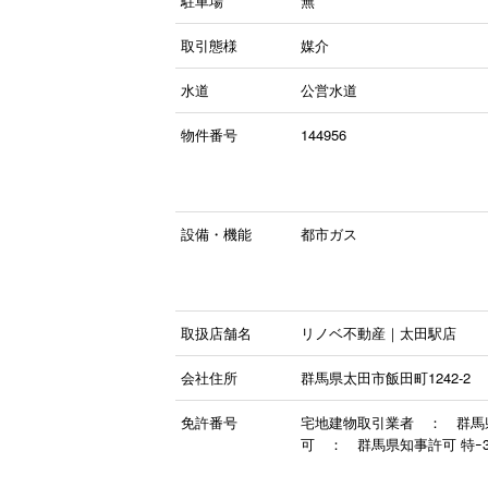
駐車場
無
取引態様
媒介
水道
公営水道
物件番号
144956
設備・機能
都市ガス
取扱店舗名
リノベ不動産｜太田駅店
会社住所
群馬県太田市飯田町1242-2
免許番号
宅地建物取引業者 ： 群馬県知
可 ： 群馬県知事許可 特ｰ3 