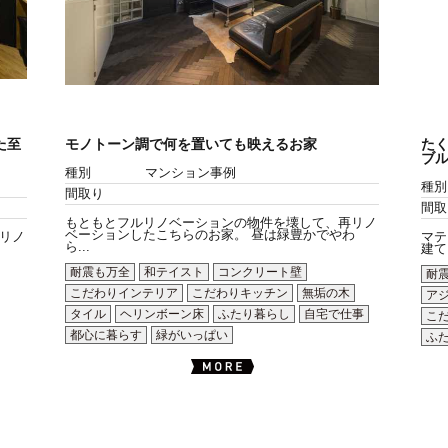
た至
モノトーン調で何を置いても映えるお家
た
ブ
種別
マンション事例
種別
間取り
間取
もともとフルリノベーションの物件を壊して、再リノ
ベーションしたこちらのお家。 昼は緑豊かでやわ
リノ
マテ
ら...
建て
耐震も万全
和テイスト
コンクリート壁
耐
こだわりインテリア
こだわりキッチン
無垢の木
ア
タイル
ヘリンボーン床
ふたり暮らし
自宅で仕事
こ
都心に暮らす
緑がいっぱい
ふ