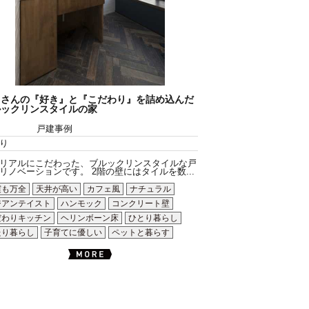
くさんの『好き』と『こだわり』を詰め込んだ
ルックリンスタイルの家
戸建事例
り
リアルにこだわった、ブルックリンスタイルな戸
リノベーションです。 2階の壁にはタイルを数...
震も万全
天井が高い
カフェ風
ナチュラル
ジアンテイスト
ハンモック
コンクリート壁
だわりキッチン
ヘリンボーン床
ひとり暮らし
たり暮らし
子育てに優しい
ペットと暮らす