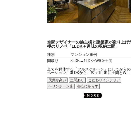
空間デザイナーの施主様と建築家が造り上げ
極のリノベ「1LDK＋趣味の収納土間」
種別
マンション事例
間取り
3LDK→1LDK+WIC+土間
全てを解体する「フルスケルトン」にしてからの
ベーション。3LDKから、広々1LDKに土間とW...
天井が高い
土間あり
こだわりインテリア
ヘリンボーン床
都心に暮らす