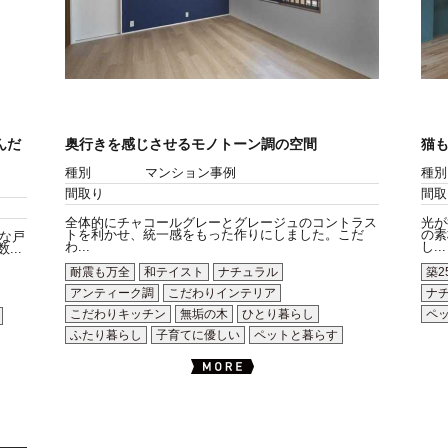
んだ
奥行きを感じさせるモノトーン調の空間
猫
種別
マンション事例
種別
間取り
間取
全体的にチャコールグレーとグレージュのコントラス
光が
トを利かせ、統一感をもった作りにしました。こだ
の素
な戸
わ...
し...
..
耐震も万全
和テイスト
ナチュラル
築2
アンティーク調
こだわりインテリア
ナ
こだわりキッチン
無垢の木
ひとり暮らし
ペ
ふたり暮らし
子育てに優しい
ペットと暮らす