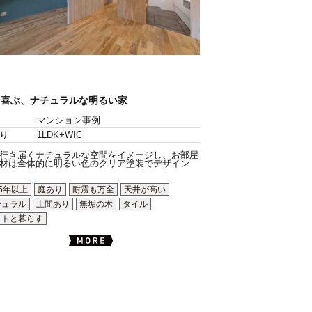
も喜ぶ、ナチュラルな明るい家
マンション事例
り
1LDK+WIC
行き届くナチュラルな空間をイメージし、お部屋
材は全体的に明るい色のクリア塗装でデザイン
5年以上
庭あり
耐震も万全
天井が高い
チュラル
土間あり
無垢の木
タイル
ットと暮らす