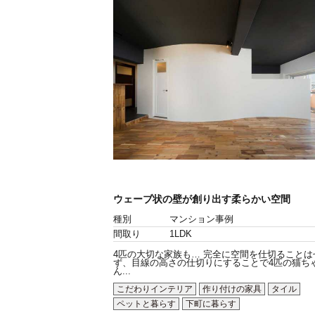
ウェーブ状の壁が創り出す柔らかい空間
種別
マンション事例
間取り
1LDK
4匹の大切な家族も… 完全に空間を仕切ることは
ず、目線の高さの仕切りにすることで4匹の猫ち
ん...
こだわりインテリア
作り付けの家具
タイル
ペットと暮らす
下町に暮らす