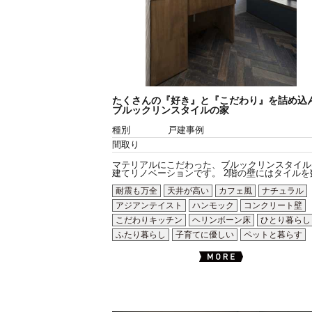
たくさんの『好き』と『こだわり』を詰め込
ブルックリンスタイルの家
種別
戸建事例
間取り
マテリアルにこだわった、ブルックリンスタイル
建てリノベーションです。 2階の壁にはタイルを数.
耐震も万全
天井が高い
カフェ風
ナチュラル
アジアンテイスト
ハンモック
コンクリート壁
こだわりキッチン
ヘリンボーン床
ひとり暮らし
ふたり暮らし
子育てに優しい
ペットと暮らす