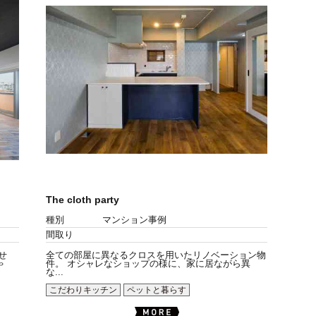
The cloth party
種別
マンション事例
間取り
せ
全ての部屋に異なるクロスを用いたリノベーション物
ゃ
件。 オシャレなショップの様に、家に居ながら異
な...
こだわりキッチン
ペットと暮らす